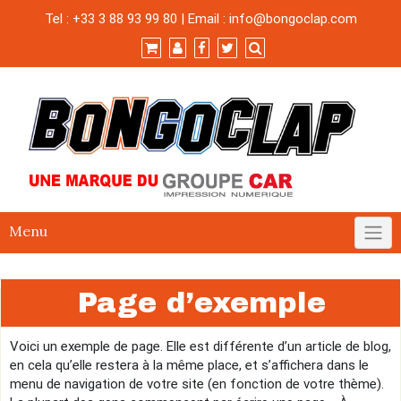
Skip
Tel : +33 3 88 93 99 80 | Email :
info@bongoclap.com
to
content
Menu
Page d’exemple
Voici un exemple de page. Elle est différente d’un article de blog,
en cela qu’elle restera à la même place, et s’affichera dans le
menu de navigation de votre site (en fonction de votre thème).